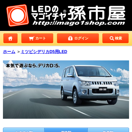
カート
ログイン
検索
ホーム
＞
ミツビシデリカD5用LED