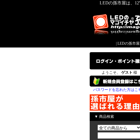
LEDの孫市屋は、1
|
LEDの孫市
ようこそ、
ゲスト
様
パスワードを忘れた方はこ
▼ 商品検索