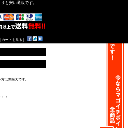
作よりも安い通販です。
|
カートを見る
|
い方は無限大です。
メ！！
！