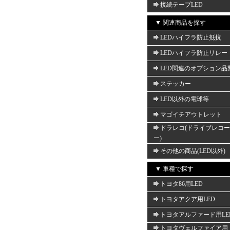
接続テープLED
▼ 関連商品を探す
LEDハイフラ防止抵抗
LEDハイフラ防止リレー
LED関連のオプション品
ステッカー
LED以外の電球等
マゴイチアウトレット
ドラレコ(ドライブレコ
ー)
その他の商品(LED以外)
▼ 車種で探す
トヨタ86用LED
トヨタアクア用LED
トヨタアルファード用LE
トヨタヴェルファイア用