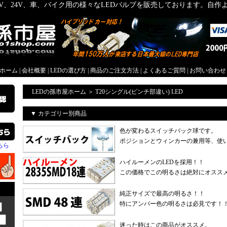
2V、24V、車、バイク用の様々なLEDバルブを販売しております。自
屋ホーム
|
会社概要
|
LEDの選び方
|
商品のご注文方法
|
よくあるご質問
|
お問い合わせ
LEDの孫市屋ホーム
＞
T20シングル(ピンチ部違い) LED
▼ カテゴリー別商品
色が変わるスイッチバック球です。
ポジションとウィンカーの兼用等、使
ちら
ハイルーメンのLEDを採用！！
この価格でこの明るさは絶対にオスス
純正サイズで最高の明るさ！！
特にアンバー色の明るさは必見です！
迷った時はこの商品がオススメ。