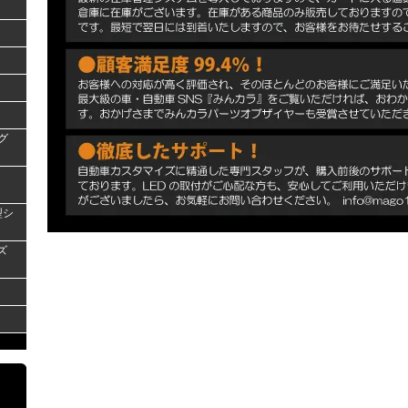
グ
型シ
ズ