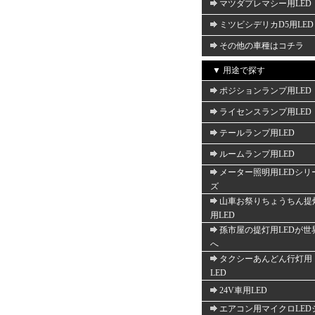
マツダプレマシー用LED
ミツビシデリカD5用LED
その他の車種はコチラ
▼ 用途で探す
ポジションランプ用LED
ライセンスランプ用LED
テールランプ用LED
ルームランプ用LED
メーター照明用LEDシリ
ズ
山車お祭りちょうちん提
用LED
孫市屋の提灯用LEDが世
へ
タクシーあんどん行灯用
LED
24V車用LED
エアコン用マイクロLED