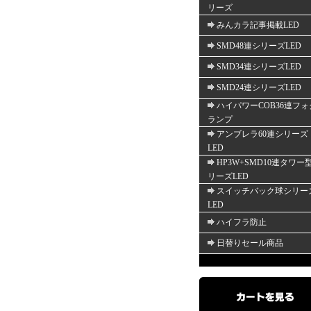
リーズ
みんカラ記事掲載LED
SMD48連シリーズLED
SMD34連シリーズLED
SMD24連シリーズLED
ハイパワーCOB36連フォ
ランプ
アンブレラ60連シリーズ
LED
HP3W+SMD10連タワー
リーズLED
スイッチバック球シリー
LED
ハイフラ防止
日替りセール商品