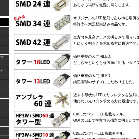
あらゆる場所を無難に照らします。
オリジナルのLED配列であらゆる場所
特許庁へ意匠登録済み商品です。
全方向を最高クラスの明るさで照らし
とにかく明るさを求める方に最適です
価格重視の入門用LED。
ンプ
どちらかというと横方向に明るいタイ
ラン
価格重視の入門用LED。
純正電球のサイズにこだわりました。
近未来形状のLEDでリフレクタを強烈
他にない光り方を求める方に最適です
CREEのパワーLED搭載モデル。
60連のLEDで横方向も強烈に明るいで
CREEのパワーLED搭載モデル。