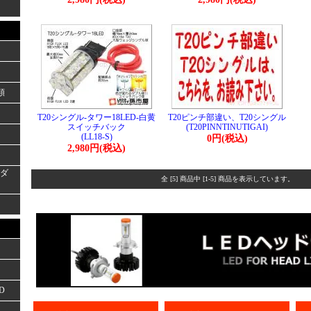
類
T20シングル-タワー18LED-白黄
T20ピンチ部違い、T20シングル
スイッチバック
(T20PINNTINUTIGAI)
(LL18-S)
0円(税込)
2,980円(税込)
ーダ
全 [5] 商品中 [1-5] 商品を表示しています。
D