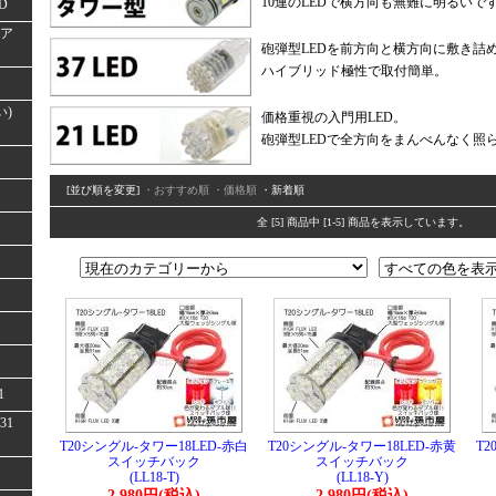
10連のLEDで横方向も無難に明るいで
D
(ア
砲弾型LEDを前方向と横方向に敷き詰
ハイブリッド極性で取付簡単。
い)
価格重視の入門用LED。
砲弾型LEDで全方向をまんべんなく照
[並び順を変更]
・おすすめ順
・価格順
・新着順
全 [5] 商品中 [1-5] 商品を表示しています。
1
31
T20シングル-タワー18LED-赤白
T20シングル-タワー18LED-赤黄
T2
スイッチバック
スイッチバック
(LL18-T)
(LL18-Y)
2,980円(税込)
2,980円(税込)