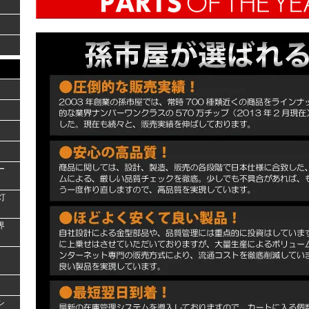
ー
灯
界
シ