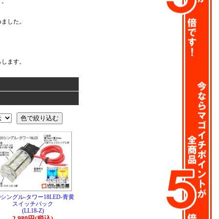
す。
めました。
らします。
0シングル-タワー18LED-青黄
スイッチバック
(LL18-Z)
2,980円(税込)