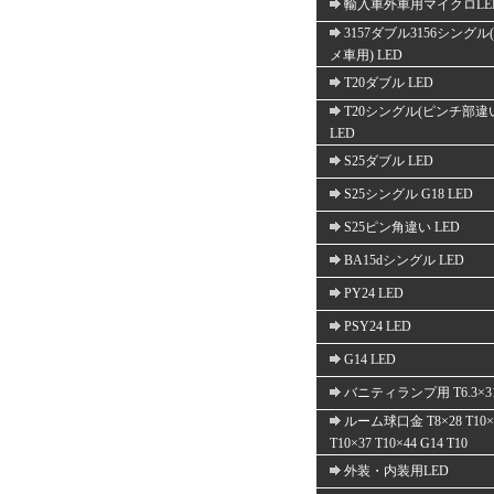
輸入車外車用マイクロLE
3157ダブル3156シングル
メ車用) LED
T20ダブル LED
T20シングル(ピンチ部違
LED
S25ダブル LED
S25シングル G18 LED
S25ピン角違い LED
BA15dシングル LED
PY24 LED
PSY24 LED
G14 LED
バニティランプ用 T6.3×3
ルーム球口金 T8×28 T10×
T10×37 T10×44 G14 T10
外装・内装用LED