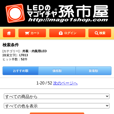
カート
ログイン
検索
検索条件
[カテゴリー]：
外装・内装用LED
[検索文字]：
LT013
ヒット件数：
52
件
おすすめ順
価格順
新着順
1-20 / 52
次のページへ