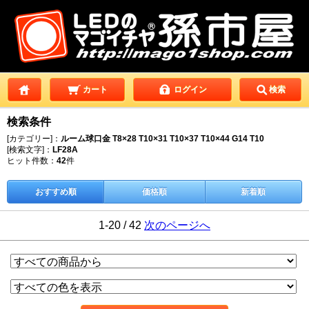
カート
ログイン
検索
検索条件
[カテゴリー]：
ルーム球口金 T8×28 T10×31 T10×37 T10×44 G14 T10
[検索文字]：
LF28A
ヒット件数：
42
件
おすすめ順
価格順
新着順
1-20 / 42
次のページへ