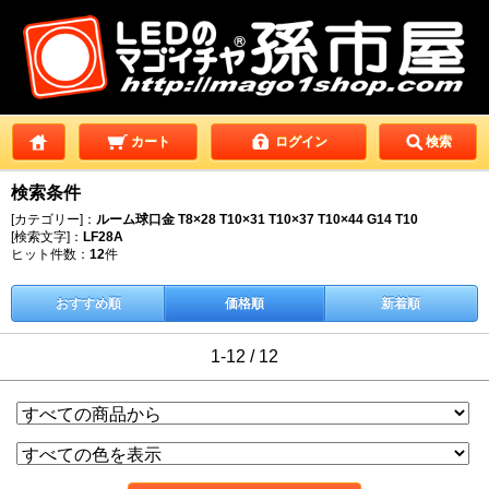
カート
ログイン
検索
検索条件
[カテゴリー]：
ルーム球口金 T8×28 T10×31 T10×37 T10×44 G14 T10
[検索文字]：
LF28A
ヒット件数：
12
件
おすすめ順
価格順
新着順
1-12 / 12