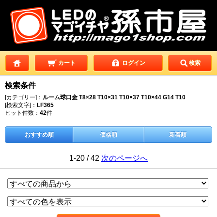
カート
ログイン
検索
検索条件
[カテゴリー]：
ルーム球口金 T8×28 T10×31 T10×37 T10×44 G14 T10
[検索文字]：
LF365
ヒット件数：
42
件
おすすめ順
価格順
新着順
1-20 / 42
次のページへ