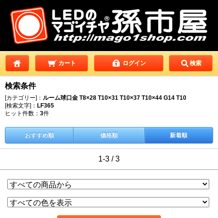
カート
ログイン
検索
検索条件
[カテゴリー]：
ルーム球口金 T8×28 T10×31 T10×37 T10×44 G14 T10
[検索文字]：
LF365
ヒット件数：
3
件
おすすめ順
価格順
新着順
1-3 / 3