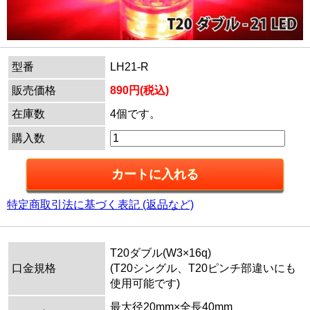
型番
LH21-R
販売価格
890円(税込)
在庫数
4個です。
購入数
特定商取引法に基づく表記 (返品など)
T20ダブル(W3×16q)
口金規格
(T20シングル、T20ピンチ部違いにも
使用可能です)
最大径20mm×全長40mm