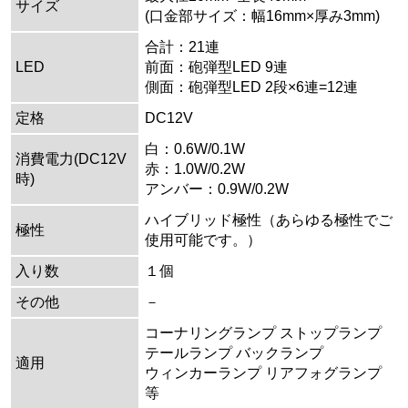
サイズ
(口金部サイズ：幅16mm×厚み3mm)
合計：21連
LED
前面：砲弾型LED 9連
側面：砲弾型LED 2段×6連=12連
定格
DC12V
白：0.6W/0.1W
消費電力(DC12V
赤：1.0W/0.2W
時)
アンバー：0.9W/0.2W
ハイブリッド極性（あらゆる極性でご
極性
使用可能です。）
入り数
１個
その他
－
コーナリングランプ ストップランプ
テールランプ バックランプ
適用
ウィンカーランプ リアフォグランプ
等