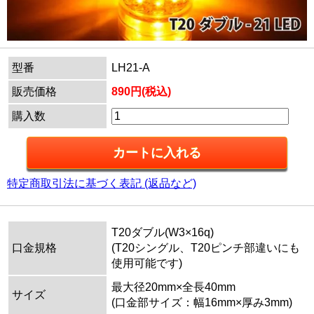
型番
LH21-A
販売価格
890円(税込)
購入数
特定商取引法に基づく表記 (返品など)
T20ダブル(W3×16q)
口金規格
(T20シングル、T20ピンチ部違いにも
使用可能です)
最大径20mm×全長40mm
サイズ
(口金部サイズ：幅16mm×厚み3mm)