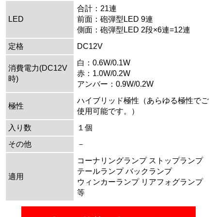
合計：21連
LED
前面：砲弾型LED 9連
側面：砲弾型LED 2段×6連=12連
定格
DC12V
白：0.6W/0.1W
消費電力(DC12V
赤：1.0W/0.2W
時)
アンバー：0.9W/0.2W
ハイブリッド極性（あらゆる極性でご
極性
使用可能です。）
入り数
１個
その他
－
コーナリングランプ ストップランプ
テールランプ バックランプ
適用
ウィンカーランプ リアフォグランプ
等