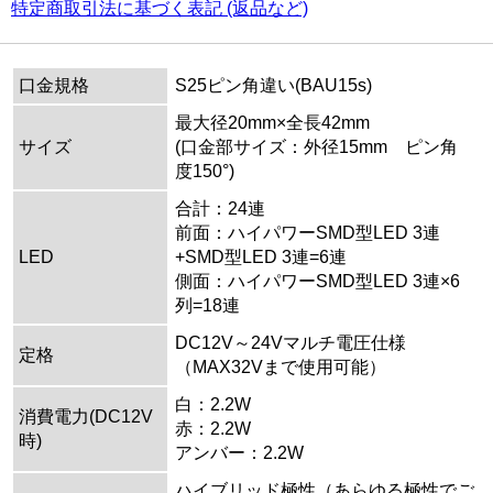
特定商取引法に基づく表記 (返品など)
口金規格
S25ピン角違い(BAU15s)
最大径20mm×全長42mm
サイズ
(口金部サイズ：外径15mm ピン角
度150°)
合計：24連
前面：ハイパワーSMD型LED 3連
LED
+SMD型LED 3連=6連
側面：ハイパワーSMD型LED 3連×6
列=18連
DC12V～24Vマルチ電圧仕様
定格
（MAX32Vまで使用可能）
白：2.2W
消費電力(DC12V
赤：2.2W
時)
アンバー：2.2W
ハイブリッド極性（あらゆる極性でご