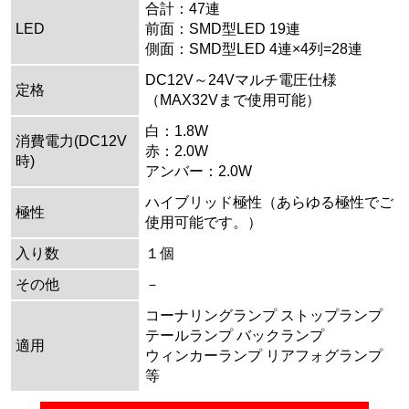
合計：47連
LED
前面：SMD型LED 19連
側面：SMD型LED 4連×4列=28連
DC12V～24Vマルチ電圧仕様
定格
（MAX32Vまで使用可能）
白：1.8W
消費電力(DC12V
赤：2.0W
時)
アンバー：2.0W
ハイブリッド極性（あらゆる極性でご
極性
使用可能です。）
入り数
１個
その他
－
コーナリングランプ ストップランプ
テールランプ バックランプ
適用
ウィンカーランプ リアフォグランプ
等