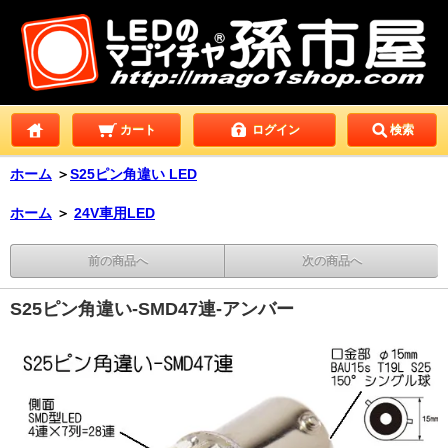
カート
ログイン
検索
ホーム
＞
S25ピン角違い LED
ホーム
＞
24V車用LED
前の商品へ
次の商品へ
S25ピン角違い-SMD47連-アンバー