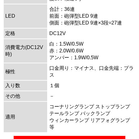
合計：36連
LED
前面：砲弾型LED 9連
側面：砲弾型LED 9連×3段=27連
定格
DC12V
白：1.5W/0.5W
消費電力(DC12V
赤：2.0W/0.6W
時)
アンバー：1.9W/0.5W
口金周り：マイナス、口金先端：プラ
極性
ス
入り数
１個
その他
－
コーナリングランプ ストップランプ
テールランプ バックランプ
適用
ウィンカーランプ リアフォグランプ
等